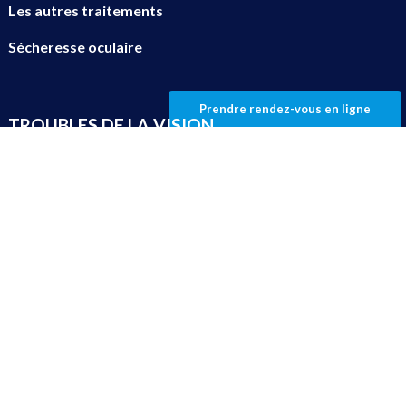
Les autres traitements
Sécheresse oculaire
Prendre rendez-vous en ligne
TROUBLES DE LA VISION
Myopie
Hypermétropie
Astigmastime
Presbytie
INFORMATIONS
Accueil