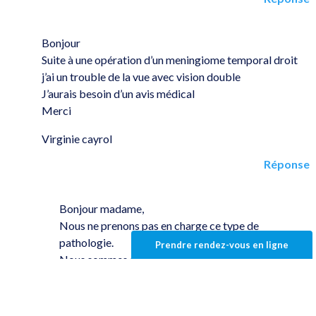
Bonjour
Suite à une opération d’un meningiome temporal droit
j’ai un trouble de la vue avec vision double
J’aurais besoin d’un avis médical
Merci
Virginie cayrol
Réponse
Bonjour madame,
Nous ne prenons pas en charge ce type de
pathologie.
Prendre rendez-vous en ligne
Nous sommes spécialisé en chirurgie au laser pour
se passer des lunettes ou lentilles de contact .
Nous vous conseillons de prendre contact avec un
cabinet ophtalmologique spécialisé en ville.